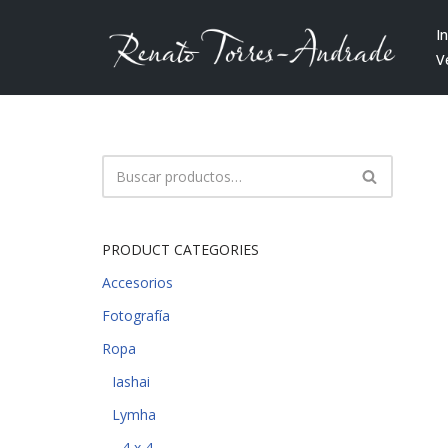
In
Saltar
V
al
contenido
PRODUCT CATEGORIES
Accesorios
Fotografía
Ropa
Iashai
Lymha
4 x 4