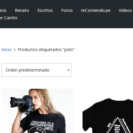
icio
Renato
Escritos
Fotos
reComiendo.pe
Videos
er Carrito
Inicio
\
Productos etiquetados “polo”